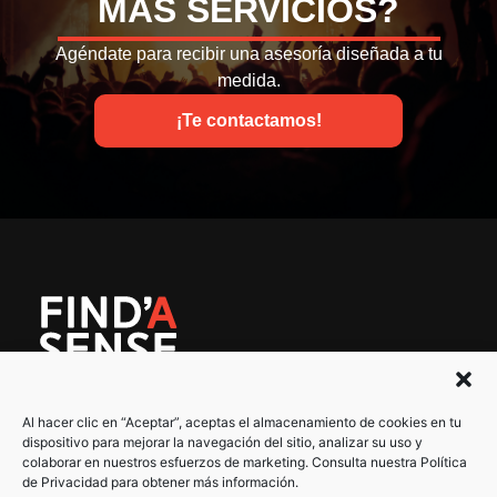
MÁS SERVICIOS?
Agéndate para recibir una asesoría diseñada a tu
medida.
¡Te contactamos!
Al hacer clic en “Aceptar”, aceptas el almacenamiento de cookies en tu
Servicios
Política de Privacidad
dispositivo para mejorar la navegación del sitio, analizar su uso y
colaborar en nuestros esfuerzos de marketing. Consulta nuestra Política
Nuestro trabajo
Términos de Servicio
de Privacidad para obtener más información.