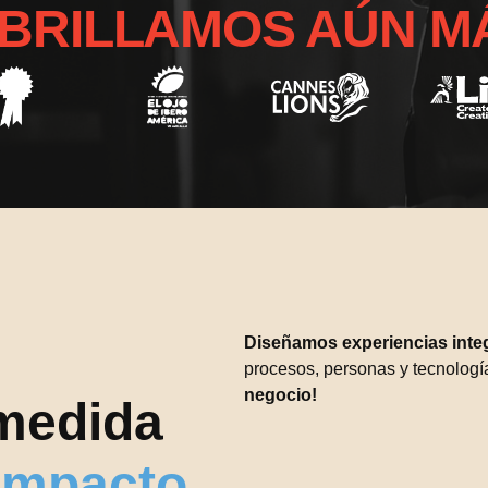
 BRILLAMOS AÚN M
Diseñamos experiencias inte
procesos, personas y tecnologí
negocio!
 medida
 impacto