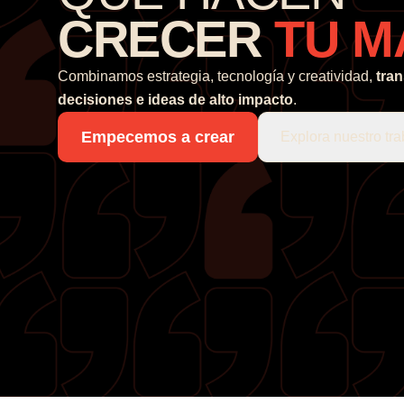
CRECER
TU M
Combinamos estrategia, tecnología y creatividad,
tra
decisiones e ideas de alto impacto
.
Empecemos a crear
Explora nuestro tra