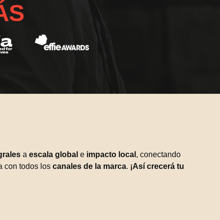
ÁS
grales
a
escala global
e
impacto local
, conectando
a con todos los
canales de la marca
.
¡Así crecerá tu