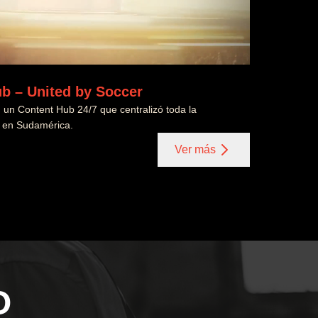
b – United by Soccer
un Content Hub 24/7 que centralizó toda la
a en Sudamérica.
Ver más
O